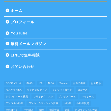
ホーム
プロフィール
YouTube
無料メールマガジン
LINEで無料相談
お問い合わせ
COCO VILLA
iDeCo
IFA
NISA
Tamelu
お金の勉強
お金持ち
つみたてNISA
キャピタルゲイン
クレジットカード
ココザス
トランクルーム投資
フリッチクエスト
ポンジスキーム
マイホーム
モンゴル不動産
ワンルームマンション投資
不動産
不動産投資
住宅ローン
住宅購入
保険
別荘投資
副業
区分マンション投資