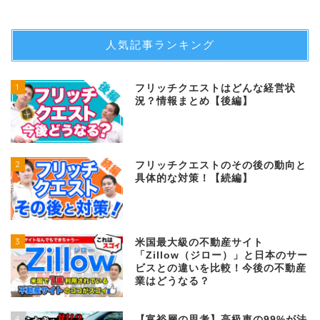
人気記事ランキング
1
フリッチクエストはどんな経営状
況？情報まとめ【後編】
2
フリッチクエストのその後の動向と
具体的な対策！【続編】
3
米国最大級の不動産サイト
「Zillow（ジロー）」と日本のサー
ビスとの違いを比較！今後の不動産
業はどうなる？
4
【富裕層の思考】高級車の99%が法