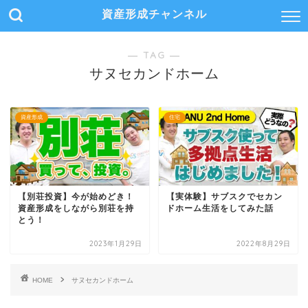
資産形成チャンネル
― TAG ―
サヌセカンドホーム
資産形成
住宅
【別荘投資】今が始めどき！
【実体験】サブスクでセカン
資産形成をしながら別荘を持
ドホーム生活をしてみた話
とう！
2023年1月29日
2022年8月29日
HOME
サヌセカンドホーム