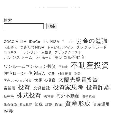
検索
検索
お金の勉強
iDeCo
COCO VILLA
NISA
Tamelu
IFA
クレジットカード
つみたてNISA
お金持ち
キャピタルゲイン
ココザス
トランクルーム投資
フリッチクエスト
モンゴル不動産
ポンジスキーム
マイホーム
不動産投資
ワンルームマンション投資
不動産
住宅購入
住宅ローン
保険
別荘投資
副業
太陽光発電投資
太陽光投資
区分マンション投資
投資
投資家思考
投資詐欺
投資信託
富裕層
株式投資
海外不動産
新nisa
決算書
現物資産
資産形成
節税
資産運用
生命保険
詐欺
貯金
積立投資
転職