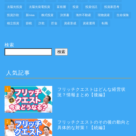
太陽光投資
太陽光発電投資
富裕層
投資
投資信託
投資家思考
投資詐欺
新nisa
株式投資
決算書
海外不動産
現物資産
生命保険
積立投資
節税
詐欺
貯金
資産形成
資産運用
転職
検索
検索
人気記事
1
フリッチクエストはどんな経営状
況？情報まとめ【後編】
2
フリッチクエストのその後の動向と
具体的な対策！【続編】