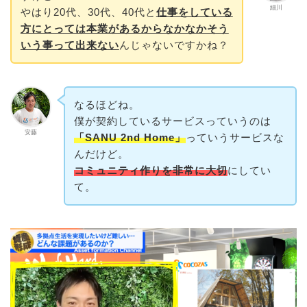
細川
やはり20代、30代、40代と
仕事をしている
方にとっては本業があるからなかなかそう
いう事って出来ない
んじゃないですかね？
なるほどね。
僕が契約しているサービスっていうのは
安藤
「SANU 2nd Home」
っていうサービスな
んだけど。
コミュニティ作りを非常に大切
にしてい
て。