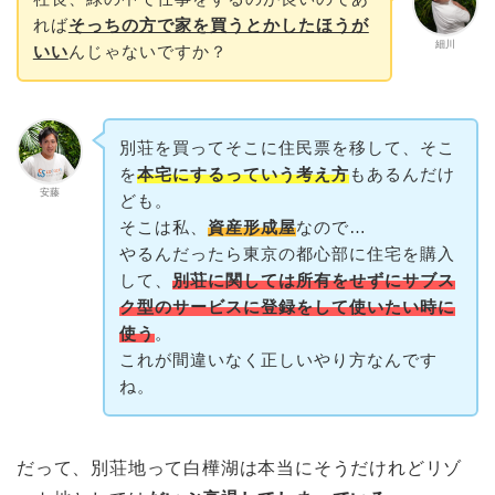
れば
そっちの方で家を買うとかしたほうが
細川
いい
んじゃないですか？
別荘を買ってそこに住民票を移して、そこ
を
本宅にするっていう考え方
もあるんだけ
安藤
ども。
そこは私、
資産形成屋
なので…
やるんだったら東京の都心部に住宅を購入
して、
別荘に関しては所有をせずにサブス
ク型のサービスに登録をして使いたい時に
使う
。
これが間違いなく正しいやり方なんです
ね。
だって、別荘地って白樺湖は本当にそうだけれどリゾ