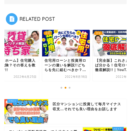
RELATED POST
住宅
住宅
宅用ローンと投資用ロ
【完全版】これさえ見れ
【マイホーム】住宅
ンの違いを解説!!どち
ば分かる！住宅ローンを
って危険？その答え
を先に組むべきか？...
徹底解説!!｜YouT...
えます!!
2022年8月18日
2022年11月5日
2022年6月
区分マンションに投資して毎月マイナス
収支…それでも良い理由をお話します