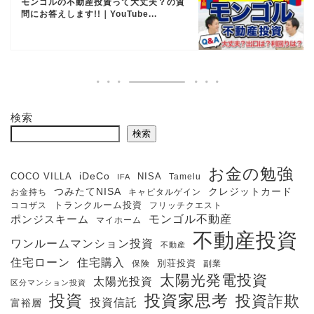
モンゴルの不動産投資って大丈夫？の質
問にお答えします!!｜YouTube...
検索
検索
お金の勉強
iDeCo
COCO VILLA
NISA
Tamelu
IFA
クレジットカード
つみたてNISA
お金持ち
キャピタルゲイン
ココザス
トランクルーム投資
フリッチクエスト
モンゴル不動産
ポンジスキーム
マイホーム
不動産投資
ワンルームマンション投資
不動産
住宅購入
住宅ローン
保険
別荘投資
副業
太陽光発電投資
太陽光投資
区分マンション投資
投資
投資家思考
投資詐欺
投資信託
富裕層