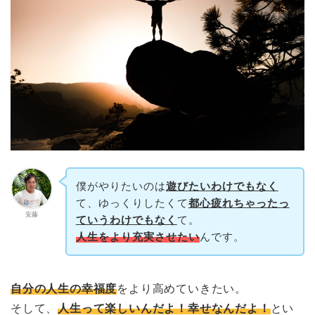
僕がやりたいのは
遊びたいわけでもなく
て、ゆっくりしたくて
都心疲れちゃったっ
安藤
ていうわけでもなく
て。
人生をより充実させたい
んです。
自分の人生の幸福度
をより高めていきたい。
そして、
人生って楽しいんだよ！幸せなんだよ！
とい