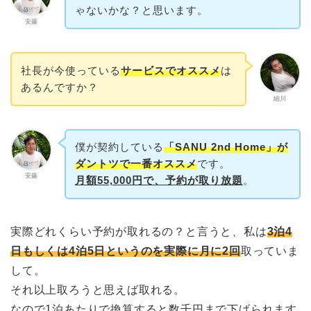
ゃないかな？と思います。
安藤
社長が今使っている
サービスでオススメ
は
あるんですか？
細川
僕が契約している
「SANU 2nd Home」が
ダントツで一番オススメ
です。
安藤
月額55,000円で、予約が取り放題
。
実際どれくらい予約が取れるの？と言うと、私は
3泊4
日もしくは4泊5日というのを実際に月に2回
取っていま
して。
それ以上取ろうと思えば取れる。
なので1泊あたりで換算すると数千円まで下げられます