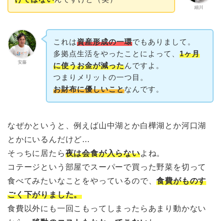
細川
これは
資産形成の一環
でもありまして。
多拠点生活をやったことによって、
1ヶ月
安藤
に使うお金が減った
んですよ。
つまりメリットの一つ目。
お財布に優しいこと
なんです。
なぜかというと、例えば山中湖とか白樺湖とか河口湖
とかにいるんだけど…
そっちに居たら
夜は会食が入らない
よね。
コテージという部屋でスーパーで買った野菜を切って
食べてみたいなことをやっているので、
食費がものす
ごく下がりました。
食費以外にも一回こもってしまったらあまり動かない