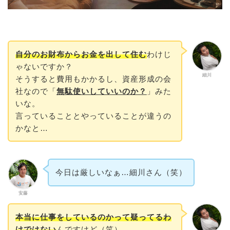
自分のお財布からお金を出して住む
わけじ
ゃないですか？
細川
そうすると費用もかかるし、資産形成の会
社なので「
無駄使いしていいのか？
」みた
いな。
言っていることとやっていることが違うの
かなと…
今日は厳しいなぁ…細川さん（笑）
安藤
本当に
仕事をしているのかって疑ってるわ
けではない
んですけど（笑）