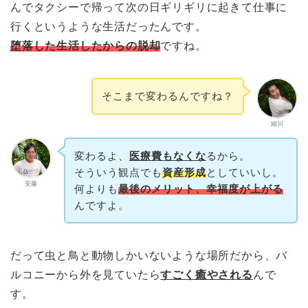
んでタクシーで帰って次の日ギリギリに起きて仕事に
行くというような生活だったんです。
堕落した生活したからの脱却
ですね。
そこまで変わるんですね？
細川
変わるよ、
医療費もなくな
るから。
そういう観点でも
資産形成
としていいし。
安藤
何よりも
最後のメリット、幸福度が上がる
んですよ。
だって虫と鳥と動物しかいないような場所だから、バ
ルコニーから外を見ていたら
すごく癒やされる
んで
す。