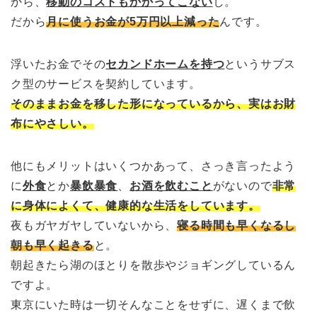
から、
移動のコストもかかってこない
し。
だから
月に使うお金が5万円以上減った
んです。
浮いたお金でその
セカンドホームを持つ
というサブス
ク型のサービスを契約しています。
そのままお金を移した形になっているから、実はお財
布にやさしい。
他にもメリットはいくつかあって、さっき言ったよう
に
外食
とか
暴飲暴食
、
お酒を飲むこと
がないので
非常
に身体によくて、健康的な生活をしています。
夜もガヤガヤしていないから、
寝る時間も早くなるし
朝も早く起きる
と。
朝起きたら湖のほとりを散歩やジョギングしているん
ですよ。
東京にいた時は一切そんなことをせずに、遅くまで飲