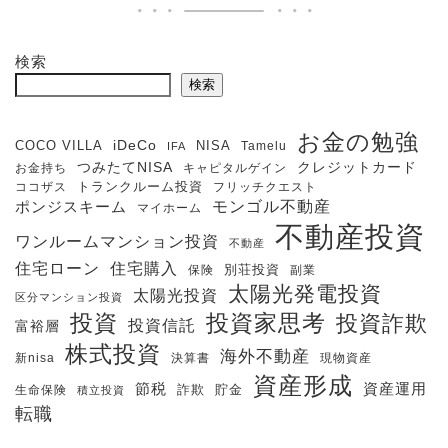
検索
検索
お金の勉強
iDeCo
COCO VILLA
NISA
Tamelu
IFA
クレジットカード
つみたてNISA
お金持ち
キャピタルゲイン
ココザス
トランクルーム投資
フリッチクエスト
モンゴル不動産
ポンジスキーム
マイホーム
不動産投資
ワンルームマンション投資
不動産
住宅購入
住宅ローン
保険
別荘投資
副業
太陽光発電投資
太陽光投資
区分マンション投資
投資
投資家思考
投資詐欺
投資信託
富裕層
株式投資
海外不動産
新nisa
決算書
現物資産
資産形成
節税
資産運用
生命保険
詐欺
貯金
積立投資
転職