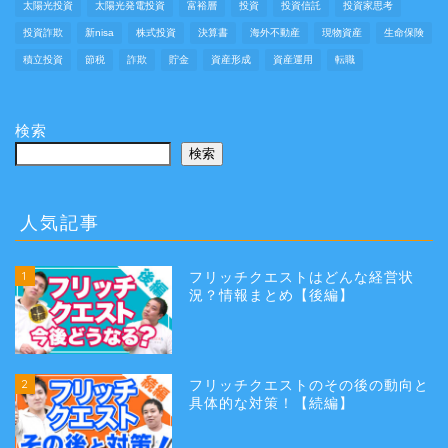
太陽光投資
太陽光発電投資
富裕層
投資
投資信託
投資家思考
投資詐欺
新nisa
株式投資
決算書
海外不動産
現物資産
生命保険
積立投資
節税
詐欺
貯金
資産形成
資産運用
転職
検索
検索
人気記事
1
フリッチクエストはどんな経営状
況？情報まとめ【後編】
2
フリッチクエストのその後の動向と
具体的な対策！【続編】