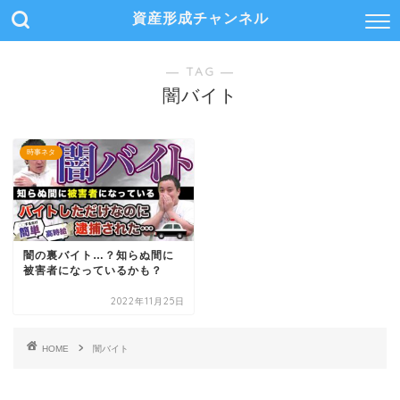
資産形成チャンネル
― TAG ―
闇バイト
時事ネタ
闇の裏バイト…？知らぬ間に
被害者になっているかも？
2022年11月25日
HOME
闇バイト