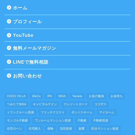
ホーム
プロフィール
YouTube
無料メールマガジン
LINEで無料相談
お問い合わせ
COCO VILLA
iDeCo
IFA
NISA
Tamelu
お金の勉強
お金持ち
つみたてNISA
キャピタルゲイン
クレジットカード
ココザス
トランクルーム投資
フリッチクエスト
ポンジスキーム
マイホーム
モンゴル不動産
ワンルームマンション投資
不動産
不動産投資
住宅ローン
住宅購入
保険
別荘投資
副業
区分マンション投資