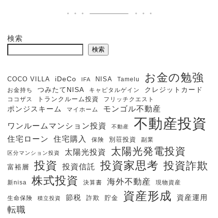
検索
検索
お金の勉強
iDeCo
COCO VILLA
NISA
Tamelu
IFA
クレジットカード
つみたてNISA
お金持ち
キャピタルゲイン
ココザス
トランクルーム投資
フリッチクエスト
モンゴル不動産
ポンジスキーム
マイホーム
不動産投資
ワンルームマンション投資
不動産
住宅購入
住宅ローン
保険
別荘投資
副業
太陽光発電投資
太陽光投資
区分マンション投資
投資
投資家思考
投資詐欺
投資信託
富裕層
株式投資
海外不動産
新nisa
決算書
現物資産
資産形成
節税
資産運用
生命保険
詐欺
貯金
積立投資
転職