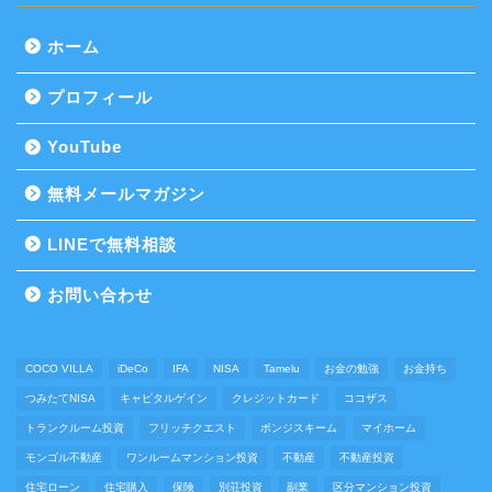
ホーム
プロフィール
YouTube
無料メールマガジン
LINEで無料相談
お問い合わせ
COCO VILLA
iDeCo
IFA
NISA
Tamelu
お金の勉強
お金持ち
つみたてNISA
キャピタルゲイン
クレジットカード
ココザス
トランクルーム投資
フリッチクエスト
ポンジスキーム
マイホーム
モンゴル不動産
ワンルームマンション投資
不動産
不動産投資
住宅ローン
住宅購入
保険
別荘投資
副業
区分マンション投資