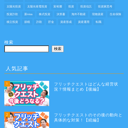
太陽光投資
太陽光発電投資
富裕層
投資
投資信託
投資家思考
投資詐欺
新nisa
株式投資
決算書
海外不動産
現物資産
生命保険
積立投資
節税
詐欺
貯金
資産形成
資産運用
転職
検索
検索
人気記事
1
フリッチクエストはどんな経営状
況？情報まとめ【後編】
2
フリッチクエストのその後の動向と
具体的な対策！【続編】