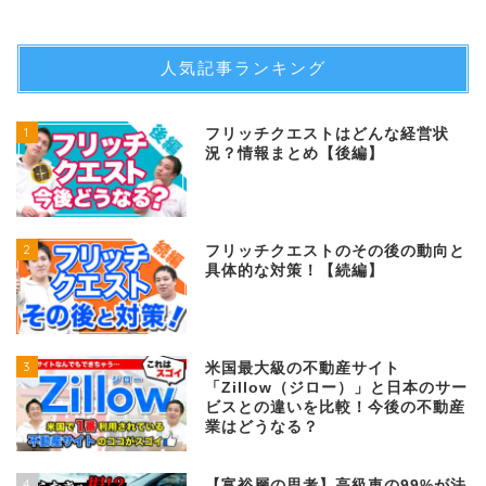
人気記事ランキング
1
フリッチクエストはどんな経営状
況？情報まとめ【後編】
2
フリッチクエストのその後の動向と
具体的な対策！【続編】
3
米国最大級の不動産サイト
「Zillow（ジロー）」と日本のサー
ビスとの違いを比較！今後の不動産
業はどうなる？
4
【富裕層の思考】高級車の99%が法