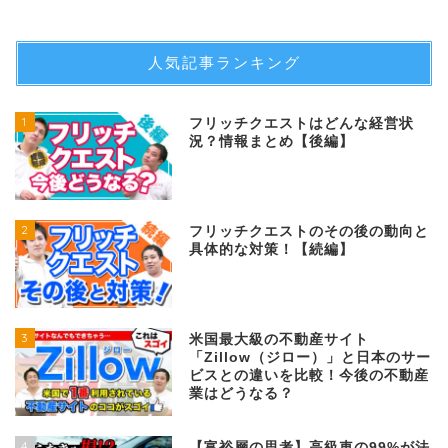
人気記事ランキング
1
フリッチクエストはどんな経営状
況？情報まとめ【後編】
2
フリッチクエストのその後の動向と
具体的な対策！【続編】
3
米国最大級の不動産サイト
「Zillow（ジロー）」と日本のサー
ビスとの違いを比較！今後の不動産
業はどうなる？
4
【富裕層の思考】高級車の99%が法