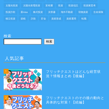
太陽光投資
太陽光発電投資
富裕層
投資
投資信託
投資家思考
投資詐欺
新nisa
株式投資
決算書
海外不動産
現物資産
生命保険
積立投資
節税
詐欺
貯金
資産形成
資産運用
転職
検索
検索
人気記事
1
フリッチクエストはどんな経営状
況？情報まとめ【後編】
2
フリッチクエストのその後の動向と
具体的な対策！【続編】