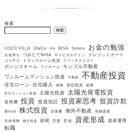
検索
検索
お金の勉強
iDeCo
COCO VILLA
NISA
Tamelu
IFA
クレジットカード
つみたてNISA
お金持ち
キャピタルゲイン
ココザス
トランクルーム投資
フリッチクエスト
モンゴル不動産
ポンジスキーム
マイホーム
不動産投資
ワンルームマンション投資
不動産
住宅購入
住宅ローン
保険
別荘投資
副業
太陽光発電投資
太陽光投資
区分マンション投資
投資
投資家思考
投資詐欺
投資信託
富裕層
株式投資
海外不動産
新nisa
決算書
現物資産
資産形成
節税
資産運用
生命保険
詐欺
貯金
積立投資
転職