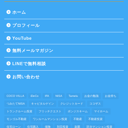
ホーム
プロフィール
YouTube
無料メールマガジン
LINEで無料相談
お問い合わせ
COCO VILLA
iDeCo
IFA
NISA
Tamelu
お金の勉強
お金持ち
つみたてNISA
キャピタルゲイン
クレジットカード
ココザス
トランクルーム投資
フリッチクエスト
ポンジスキーム
マイホーム
モンゴル不動産
ワンルームマンション投資
不動産
不動産投資
住宅ローン
住宅購入
保険
別荘投資
副業
区分マンション投資