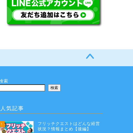
検索
検索
人気記事
フリッチクエストはどんな経営
1
状況？情報まとめ【後編】