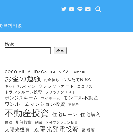
Eで無料相談
検索
検索
iDeCo
COCO VILLA
NISA
Tamelu
IFA
お金の勉強
つみたてNISA
お金持ち
クレジットカード
キャピタルゲイン
ココザス
トランクルーム投資
フリッチクエスト
モンゴル不動産
ポンジスキーム
マイホーム
ワンルームマンション投資
不動産
不動産投資
住宅購入
住宅ローン
保険
別荘投資
副業
区分マンション投資
太陽光発電投資
太陽光投資
富裕層