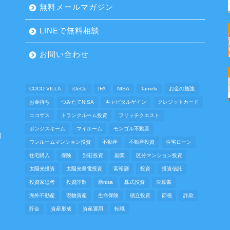
無料メールマガジン
LINEで無料相談
お問い合わせ
COCO VILLA
iDeCo
IFA
NISA
Tamelu
お金の勉強
お金持ち
つみたてNISA
キャピタルゲイン
クレジットカード
ココザス
トランクルーム投資
フリッチクエスト
ポンジスキーム
マイホーム
モンゴル不動産
動
ワンルームマンション投資
不動産
不動産投資
住宅ローン
住宅購入
保険
別荘投資
副業
区分マンション投資
太陽光投資
太陽光発電投資
富裕層
投資
投資信託
投資家思考
投資詐欺
新nisa
株式投資
決算書
海外不動産
現物資産
生命保険
積立投資
節税
詐欺
貯金
資産形成
資産運用
転職