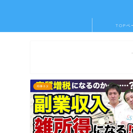
TOPペ
時事ネタ