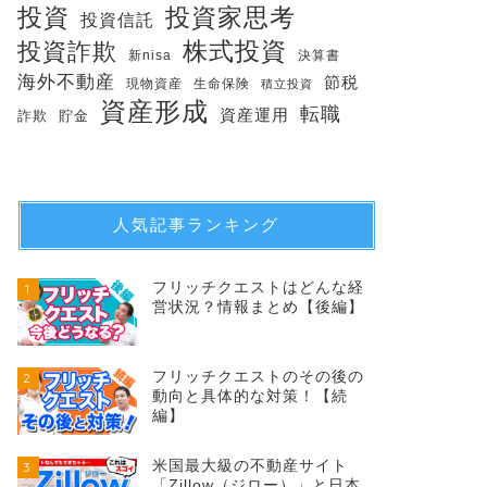
投資
投資家思考
投資信託
株式投資
投資詐欺
新nisa
決算書
海外不動産
節税
現物資産
生命保険
積立投資
資産形成
転職
資産運用
詐欺
貯金
人気記事ランキング
フリッチクエストはどんな経
1
営状況？情報まとめ【後編】
フリッチクエストのその後の
2
動向と具体的な対策！【続
編】
米国最大級の不動産サイト
3
「Zillow（ジロー）」と日本