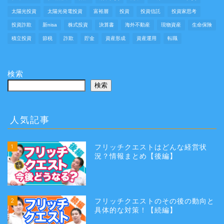
太陽光投資
太陽光発電投資
富裕層
投資
投資信託
投資家思考
投資詐欺
新nisa
株式投資
決算書
海外不動産
現物資産
生命保険
積立投資
節税
詐欺
貯金
資産形成
資産運用
転職
検索
検索
人気記事
1
フリッチクエストはどんな経営状
況？情報まとめ【後編】
2
フリッチクエストのその後の動向と
具体的な対策！【続編】