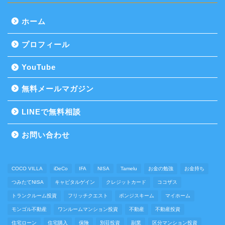
ホーム
プロフィール
YouTube
無料メールマガジン
LINEで無料相談
お問い合わせ
COCO VILLA
iDeCo
IFA
NISA
Tamelu
お金の勉強
お金持ち
つみたてNISA
キャピタルゲイン
クレジットカード
ココザス
トランクルーム投資
フリッチクエスト
ポンジスキーム
マイホーム
モンゴル不動産
ワンルームマンション投資
不動産
不動産投資
住宅ローン
住宅購入
保険
別荘投資
副業
区分マンション投資