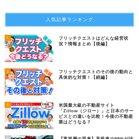
人気記事ランキング
1
フリッチクエストはどんな経営状
況？情報まとめ【後編】
2
フリッチクエストのその後の動向と
具体的な対策！【続編】
3
米国最大級の不動産サイト
「Zillow（ジロー）」と日本のサー
ビスとの違いを比較！今後の不動産
業はどうなる？
4
【富裕層の思考】高級車の99%が法