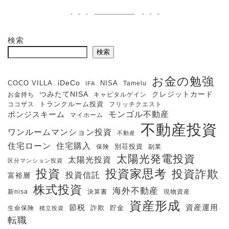
検索
検索
お金の勉強
iDeCo
COCO VILLA
NISA
Tamelu
IFA
クレジットカード
つみたてNISA
お金持ち
キャピタルゲイン
ココザス
トランクルーム投資
フリッチクエスト
モンゴル不動産
ポンジスキーム
マイホーム
不動産投資
ワンルームマンション投資
不動産
住宅購入
住宅ローン
保険
別荘投資
副業
太陽光発電投資
太陽光投資
区分マンション投資
投資
投資家思考
投資詐欺
投資信託
富裕層
株式投資
海外不動産
新nisa
決算書
現物資産
資産形成
節税
資産運用
生命保険
詐欺
貯金
積立投資
転職