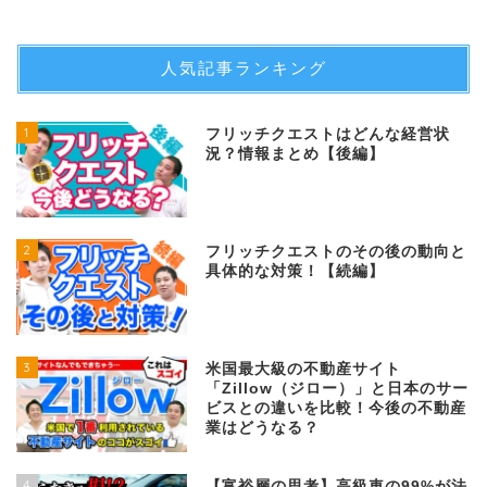
人気記事ランキング
1
フリッチクエストはどんな経営状
況？情報まとめ【後編】
2
フリッチクエストのその後の動向と
具体的な対策！【続編】
3
米国最大級の不動産サイト
「Zillow（ジロー）」と日本のサー
ビスとの違いを比較！今後の不動産
業はどうなる？
4
【富裕層の思考】高級車の99%が法