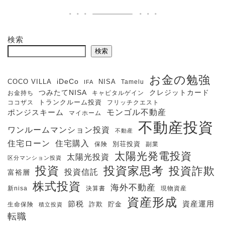
検索
検索
お金の勉強
iDeCo
COCO VILLA
NISA
Tamelu
IFA
クレジットカード
つみたてNISA
お金持ち
キャピタルゲイン
ココザス
トランクルーム投資
フリッチクエスト
モンゴル不動産
ポンジスキーム
マイホーム
不動産投資
ワンルームマンション投資
不動産
住宅購入
住宅ローン
保険
別荘投資
副業
太陽光発電投資
太陽光投資
区分マンション投資
投資
投資家思考
投資詐欺
投資信託
富裕層
株式投資
海外不動産
新nisa
決算書
現物資産
資産形成
節税
資産運用
生命保険
詐欺
貯金
積立投資
転職