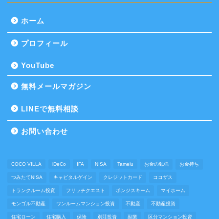
ホーム
プロフィール
YouTube
無料メールマガジン
LINEで無料相談
お問い合わせ
COCO VILLA
iDeCo
IFA
NISA
Tamelu
お金の勉強
お金持ち
つみたてNISA
キャピタルゲイン
クレジットカード
ココザス
トランクルーム投資
フリッチクエスト
ポンジスキーム
マイホーム
モンゴル不動産
ワンルームマンション投資
不動産
不動産投資
住宅ローン
住宅購入
保険
別荘投資
副業
区分マンション投資