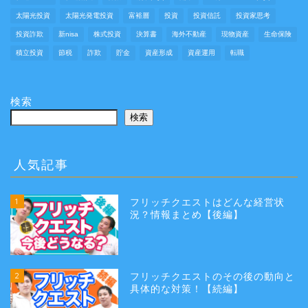
太陽光投資
太陽光発電投資
富裕層
投資
投資信託
投資家思考
投資詐欺
新nisa
株式投資
決算書
海外不動産
現物資産
生命保険
積立投資
節税
詐欺
貯金
資産形成
資産運用
転職
検索
検索
人気記事
1
フリッチクエストはどんな経営状
況？情報まとめ【後編】
2
フリッチクエストのその後の動向と
具体的な対策！【続編】