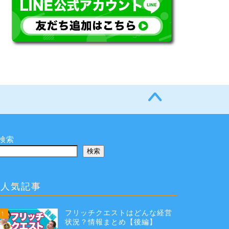
検索
検索
人気記事
フリッチクエストはどんな経営
1
状況？情報まとめ【後編】