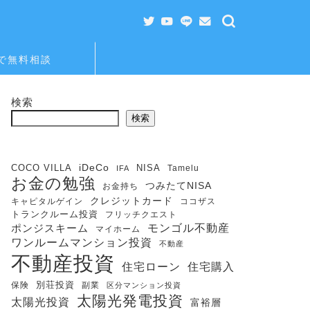
Eで無料相談
検索
検索
iDeCo
COCO VILLA
NISA
Tamelu
IFA
お金の勉強
つみたてNISA
お金持ち
クレジットカード
キャピタルゲイン
ココザス
トランクルーム投資
フリッチクエスト
モンゴル不動産
ポンジスキーム
マイホーム
ワンルームマンション投資
不動産
不動産投資
住宅購入
住宅ローン
保険
別荘投資
副業
区分マンション投資
太陽光発電投資
太陽光投資
富裕層