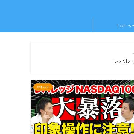
TOPペ
レバレ
時事ネタ