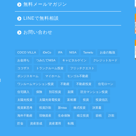
無料メールマガジン
LINEで無料相談
お問い合わせ
COCO VILLA
iDeCo
IFA
NISA
Tamelu
お金の勉強
お金持ち
つみたてNISA
キャピタルゲイン
クレジットカード
ココザス
トランクルーム投資
フリッチクエスト
ポンジスキーム
マイホーム
モンゴル不動産
動
ワンルームマンション投資
不動産
不動産投資
住宅ローン
住宅購入
保険
別荘投資
副業
区分マンション投資
太陽光投資
太陽光発電投資
富裕層
投資
投資信託
投資家思考
投資詐欺
新nisa
株式投資
決算書
海外不動産
現物資産
生命保険
積立投資
節税
詐欺
貯金
資産形成
資産運用
転職