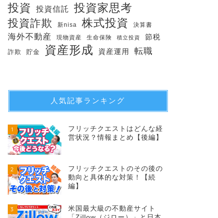
投資
投資家思考
投資信託
株式投資
投資詐欺
新nisa
決算書
海外不動産
節税
現物資産
生命保険
積立投資
資産形成
転職
資産運用
詐欺
貯金
人気記事ランキング
フリッチクエストはどんな経
1
営状況？情報まとめ【後編】
フリッチクエストのその後の
2
動向と具体的な対策！【続
編】
米国最大級の不動産サイト
3
「Zillow（ジロー）」と日本