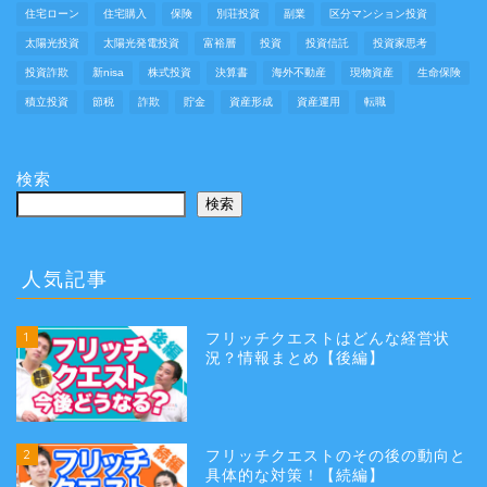
住宅ローン
住宅購入
保険
別荘投資
副業
区分マンション投資
太陽光投資
太陽光発電投資
富裕層
投資
投資信託
投資家思考
投資詐欺
新nisa
株式投資
決算書
海外不動産
現物資産
生命保険
積立投資
節税
詐欺
貯金
資産形成
資産運用
転職
検索
検索
人気記事
1
フリッチクエストはどんな経営状
況？情報まとめ【後編】
2
フリッチクエストのその後の動向と
具体的な対策！【続編】