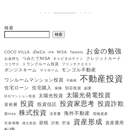
検索
検索
お金の勉強
iDeCo
COCO VILLA
NISA
Tamelu
IFA
クレジットカード
つみたてNISA
お金持ち
キャピタルゲイン
ココザス
トランクルーム投資
フリッチクエスト
モンゴル不動産
ポンジスキーム
マイホーム
不動産投資
ワンルームマンション投資
不動産
住宅購入
住宅ローン
保険
別荘投資
副業
太陽光発電投資
太陽光投資
区分マンション投資
投資
投資家思考
投資詐欺
投資信託
富裕層
株式投資
海外不動産
新nisa
決算書
現物資産
資産形成
節税
資産運用
生命保険
詐欺
貯金
積立投資
転職