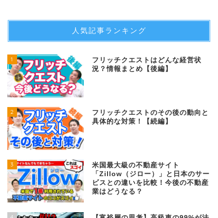
人気記事ランキング
1
フリッチクエストはどんな経営状
況？情報まとめ【後編】
2
フリッチクエストのその後の動向と
具体的な対策！【続編】
3
米国最大級の不動産サイト
「Zillow（ジロー）」と日本のサー
ビスとの違いを比較！今後の不動産
業はどうなる？
4
【富裕層の思考】高級車の99%が法