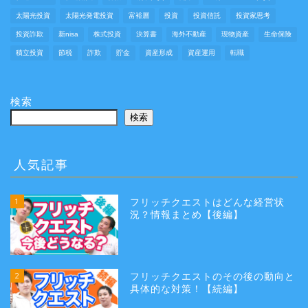
太陽光投資
太陽光発電投資
富裕層
投資
投資信託
投資家思考
投資詐欺
新nisa
株式投資
決算書
海外不動産
現物資産
生命保険
積立投資
節税
詐欺
貯金
資産形成
資産運用
転職
検索
検索
人気記事
1
フリッチクエストはどんな経営状
況？情報まとめ【後編】
2
フリッチクエストのその後の動向と
具体的な対策！【続編】