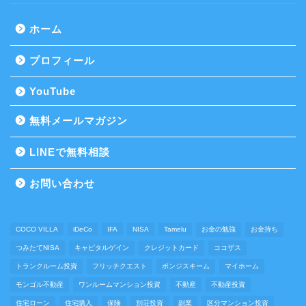
ホーム
プロフィール
YouTube
無料メールマガジン
LINEで無料相談
お問い合わせ
COCO VILLA
iDeCo
IFA
NISA
Tamelu
お金の勉強
お金持ち
つみたてNISA
キャピタルゲイン
クレジットカード
ココザス
トランクルーム投資
フリッチクエスト
ポンジスキーム
マイホーム
モンゴル不動産
ワンルームマンション投資
不動産
不動産投資
住宅ローン
住宅購入
保険
別荘投資
副業
区分マンション投資