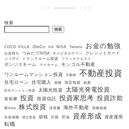
検索
検索
お金の勉強
iDeCo
COCO VILLA
NISA
Tamelu
IFA
クレジットカード
つみたてNISA
お金持ち
キャピタルゲイン
ココザス
トランクルーム投資
フリッチクエスト
モンゴル不動産
ポンジスキーム
マイホーム
不動産投資
ワンルームマンション投資
不動産
住宅購入
住宅ローン
保険
別荘投資
副業
太陽光発電投資
太陽光投資
区分マンション投資
投資
投資家思考
投資詐欺
投資信託
富裕層
株式投資
海外不動産
新nisa
決算書
現物資産
資産形成
節税
資産運用
生命保険
詐欺
貯金
積立投資
転職