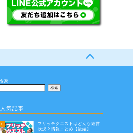
検索
検索
人気記事
フリッチクエストはどんな経営
1
状況？情報まとめ【後編】