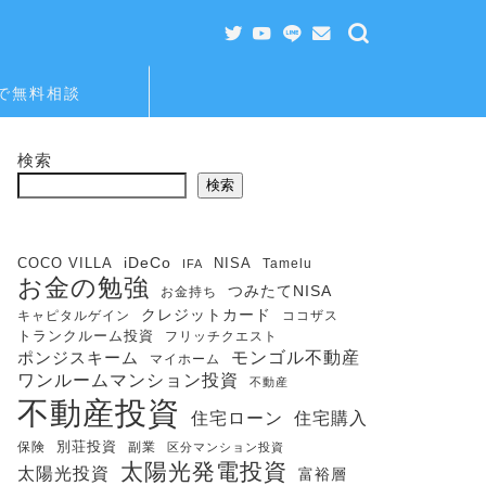
Eで無料相談
検索
検索
iDeCo
COCO VILLA
NISA
Tamelu
IFA
お金の勉強
つみたてNISA
お金持ち
クレジットカード
キャピタルゲイン
ココザス
トランクルーム投資
フリッチクエスト
モンゴル不動産
ポンジスキーム
マイホーム
ワンルームマンション投資
不動産
不動産投資
住宅購入
住宅ローン
保険
別荘投資
副業
区分マンション投資
太陽光発電投資
太陽光投資
富裕層