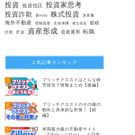
投資
投資家思考
投資信託
株式投資
投資詐欺
新nisa
決算書
海外不動産
節税
現物資産
生命保険
積立投資
資産形成
転職
資産運用
詐欺
貯金
人気記事ランキング
フリッチクエストはどんな経
1
営状況？情報まとめ【後編】
フリッチクエストのその後の
2
動向と具体的な対策！【続
編】
米国最大級の不動産サイト
3
「Zillow（ジロー）」と日本