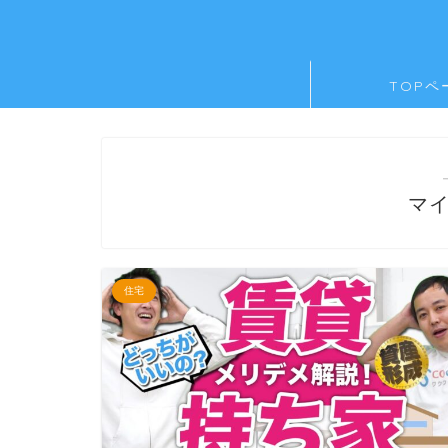
TOPペ
マ
住宅