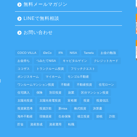
無料メールマガジン
LINEで無料相談
お問い合わせ
COCO VILLA
iDeCo
IFA
NISA
Tamelu
お金の勉強
お金持ち
つみたてNISA
キャピタルゲイン
クレジットカード
ココザス
トランクルーム投資
フリッチクエスト
ポンジスキーム
マイホーム
モンゴル不動産
動
ワンルームマンション投資
不動産
不動産投資
住宅ローン
住宅購入
保険
別荘投資
副業
区分マンション投資
太陽光投資
太陽光発電投資
富裕層
投資
投資信託
投資家思考
投資詐欺
新nisa
株式投資
決算書
海外不動産
現物資産
生命保険
積立投資
節税
詐欺
貯金
資産形成
資産運用
転職