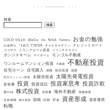
検索
検索
お金の勉強
iDeCo
COCO VILLA
NISA
Tamelu
IFA
クレジットカード
つみたてNISA
お金持ち
キャピタルゲイン
ココザス
トランクルーム投資
フリッチクエスト
モンゴル不動産
ポンジスキーム
マイホーム
不動産投資
ワンルームマンション投資
不動産
住宅購入
住宅ローン
保険
別荘投資
副業
太陽光発電投資
太陽光投資
区分マンション投資
投資
投資家思考
投資詐欺
投資信託
富裕層
株式投資
海外不動産
新nisa
決算書
現物資産
資産形成
節税
資産運用
生命保険
詐欺
貯金
積立投資
転職