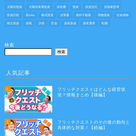
太陽光投資
太陽光発電投資
富裕層
投資
投資信託
投資家思考
投資詐欺
新nisa
株式投資
決算書
海外不動産
現物資産
生命保険
積立投資
節税
詐欺
貯金
資産形成
資産運用
転職
検索
検索
人気記事
1
フリッチクエストはどんな経営状
況？情報まとめ【後編】
2
フリッチクエストのその後の動向と
具体的な対策！【続編】