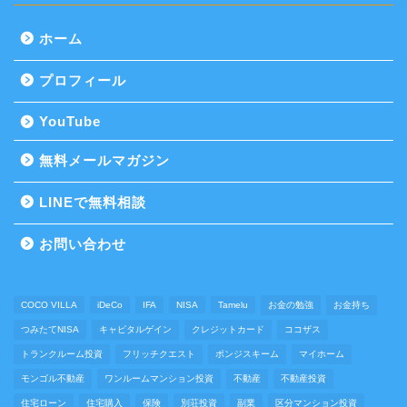
ホーム
プロフィール
YouTube
無料メールマガジン
LINEで無料相談
お問い合わせ
COCO VILLA
iDeCo
IFA
NISA
Tamelu
お金の勉強
お金持ち
つみたてNISA
キャピタルゲイン
クレジットカード
ココザス
トランクルーム投資
フリッチクエスト
ポンジスキーム
マイホーム
モンゴル不動産
ワンルームマンション投資
不動産
不動産投資
住宅ローン
住宅購入
保険
別荘投資
副業
区分マンション投資