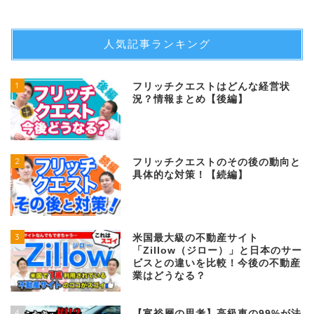
人気記事ランキング
1
フリッチクエストはどんな経営状
況？情報まとめ【後編】
2
フリッチクエストのその後の動向と
具体的な対策！【続編】
3
米国最大級の不動産サイト
「Zillow（ジロー）」と日本のサー
ビスとの違いを比較！今後の不動産
業はどうなる？
4
【富裕層の思考】高級車の99%が法