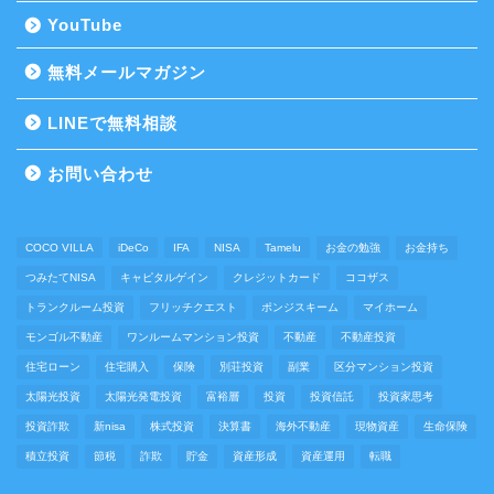
YouTube
無料メールマガジン
LINEで無料相談
お問い合わせ
COCO VILLA
iDeCo
IFA
NISA
Tamelu
お金の勉強
お金持ち
つみたてNISA
キャピタルゲイン
クレジットカード
ココザス
トランクルーム投資
フリッチクエスト
ポンジスキーム
マイホーム
モンゴル不動産
ワンルームマンション投資
不動産
不動産投資
住宅ローン
住宅購入
保険
別荘投資
副業
区分マンション投資
太陽光投資
太陽光発電投資
富裕層
投資
投資信託
投資家思考
投資詐欺
新nisa
株式投資
決算書
海外不動産
現物資産
生命保険
積立投資
節税
詐欺
貯金
資産形成
資産運用
転職