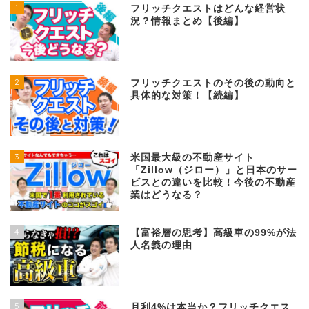
1
フリッチクエストはどんな経営状
況？情報まとめ【後編】
2
フリッチクエストのその後の動向と
具体的な対策！【続編】
3
米国最大級の不動産サイト
「Zillow（ジロー）」と日本のサー
ビスとの違いを比較！今後の不動産
業はどうなる？
4
【富裕層の思考】高級車の99%が法
人名義の理由
5
月利4%は本当か？フリッチクエス