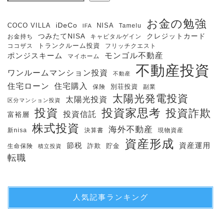
お金の勉強
iDeCo
COCO VILLA
NISA
Tamelu
IFA
クレジットカード
つみたてNISA
お金持ち
キャピタルゲイン
ココザス
トランクルーム投資
フリッチクエスト
モンゴル不動産
ポンジスキーム
マイホーム
不動産投資
ワンルームマンション投資
不動産
住宅購入
住宅ローン
保険
別荘投資
副業
太陽光発電投資
太陽光投資
区分マンション投資
投資
投資家思考
投資詐欺
投資信託
富裕層
株式投資
海外不動産
新nisa
決算書
現物資産
資産形成
節税
資産運用
生命保険
詐欺
貯金
積立投資
転職
人気記事ランキング