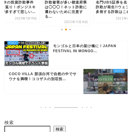
022年の投資詐欺事件
詐欺被害が多い都道府県
名門UBS証券を名乗
振り返り！ポンジスキ
は◯◯◯！ネット詐欺に
詐欺が発生!!ウェブ
ムが多すぎて悲しい...
遭わないために注意す
多発する詐欺はこれ..
る...
2023年1月19日
2022年6月
2022年11月16日
モンゴルと日本の架け橋に！JAPAN
FESTIVAL IN MONGO...
COCO VILLA 那須白河で自然の中でサ
ウナを満喫！ココザスの別荘投...
検索
検索