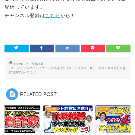
配信しています。
チャンネル登録は
こちら
から！
HOME
投資詐欺
ハイリスクハイリターンな投資ばかりやってはダメ！新しい投資に取り組むとき
に意識するべきこと
RELATED POST
詐欺
投資詐欺
投資詐欺