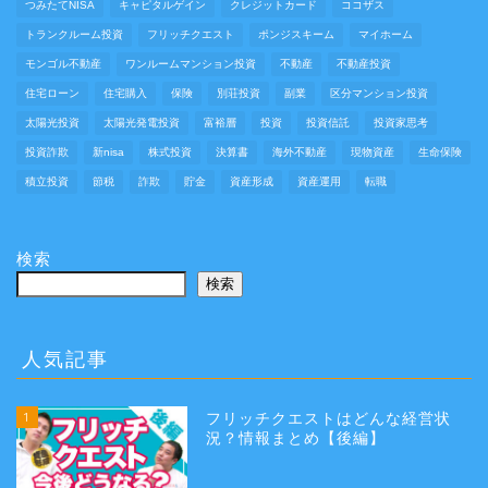
つみたてNISA
キャピタルゲイン
クレジットカード
ココザス
トランクルーム投資
フリッチクエスト
ポンジスキーム
マイホーム
モンゴル不動産
ワンルームマンション投資
不動産
不動産投資
住宅ローン
住宅購入
保険
別荘投資
副業
区分マンション投資
太陽光投資
太陽光発電投資
富裕層
投資
投資信託
投資家思考
投資詐欺
新nisa
株式投資
決算書
海外不動産
現物資産
生命保険
積立投資
節税
詐欺
貯金
資産形成
資産運用
転職
検索
検索
人気記事
1
フリッチクエストはどんな経営状
況？情報まとめ【後編】