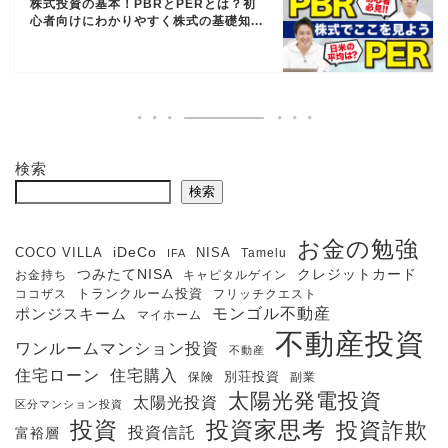
株式投資の基本！PBRとPERとは？初
心者向けにわかりやすく株式の基礎知...
検索
検索
お金の勉強
iDeCo
COCO VILLA
NISA
Tamelu
IFA
クレジットカード
つみたてNISA
お金持ち
キャピタルゲイン
ココザス
トランクルーム投資
フリッチクエスト
モンゴル不動産
ポンジスキーム
マイホーム
不動産投資
ワンルームマンション投資
不動産
住宅購入
住宅ローン
保険
別荘投資
副業
太陽光発電投資
太陽光投資
区分マンション投資
投資
投資家思考
投資詐欺
投資信託
富裕層