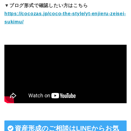
▼ブログ形式で確認したい方はこちら
https://cocozas.jp/coco-the-style/yt-enjieru-zeisei-
sukimu/
資産形成のご相談はLINEからお気