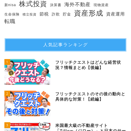
株式投資
海外不動産
新nisa
決算書
現物資産
資産形成
節税
資産運用
生命保険
詐欺
貯金
積立投資
転職
人気記事ランキング
1
フリッチクエストはどんな経営状
況？情報まとめ【後編】
2
フリッチクエストのその後の動向と
具体的な対策！【続編】
3
米国最大級の不動産サイト
「Zillow（ジロー）」と日本のサー