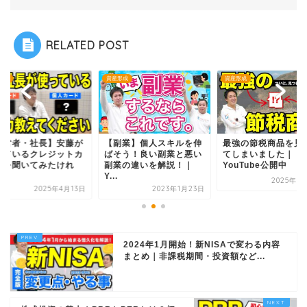
RELATED POST
形成
資産形成
資産形成
経営者・社長】安藤が
【副業】個人スキルを伸
最強の節税商品を見
っているクレジットカ
ばそう！良い副業と悪い
てしまいました｜
ドを聞いてみたけれ
副業の違いを解説！｜
YouTube公開中
.
Y...
2025年1
2025年4月13日
2023年1月23日
2024年1月開始！新NISAで変わる内容
まとめ｜非課税期間・投資額など...