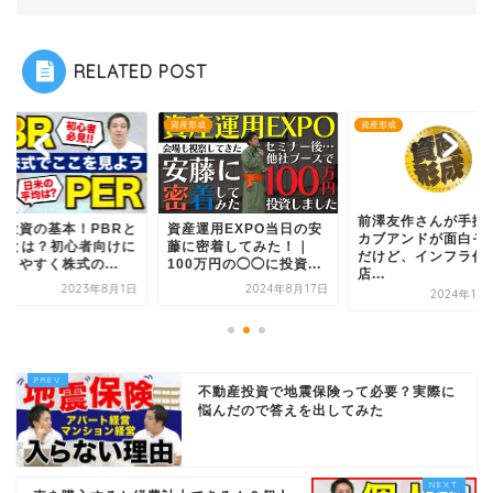
RELATED POST
形成
資産形成
資産形成
前澤友作さんが手掛
式投資の基本！PBRと
資産運用EXPO当日の安
カブアンドが面白そ
ERとは？初心者向けに
藤に密着してみた！｜
だけど、インフラ代
りやすく株式の...
100万円の◯◯に投資...
店...
2023年8月1日
2024年8月17日
2024年11
不動産投資で地震保険って必要？実際に
悩んだので答えを出してみた