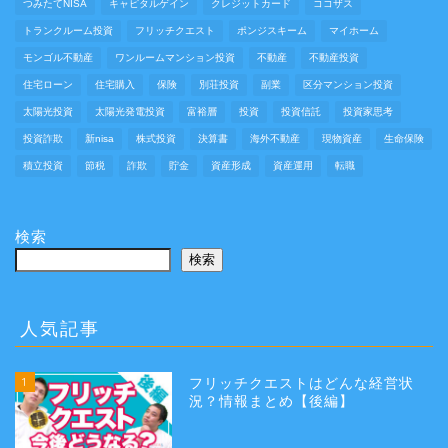
つみたてNISA
キャピタルゲイン
クレジットカード
ココザス
トランクルーム投資
フリッチクエスト
ポンジスキーム
マイホーム
モンゴル不動産
ワンルームマンション投資
不動産
不動産投資
住宅ローン
住宅購入
保険
別荘投資
副業
区分マンション投資
太陽光投資
太陽光発電投資
富裕層
投資
投資信託
投資家思考
投資詐欺
新nisa
株式投資
決算書
海外不動産
現物資産
生命保険
積立投資
節税
詐欺
貯金
資産形成
資産運用
転職
検索
検索
人気記事
1
フリッチクエストはどんな経営状
況？情報まとめ【後編】