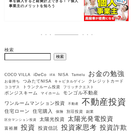
車を購入すると経費計上できる！？個人
事業主のメリットを知ろう
検索
検索
お金の勉強
iDeCo
COCO VILLA
NISA
Tamelu
IFA
クレジットカード
つみたてNISA
お金持ち
キャピタルゲイン
ココザス
トランクルーム投資
フリッチクエスト
モンゴル不動産
ポンジスキーム
マイホーム
不動産投資
ワンルームマンション投資
不動産
住宅購入
住宅ローン
保険
別荘投資
副業
太陽光発電投資
太陽光投資
区分マンション投資
投資
投資家思考
投資詐欺
投資信託
富裕層