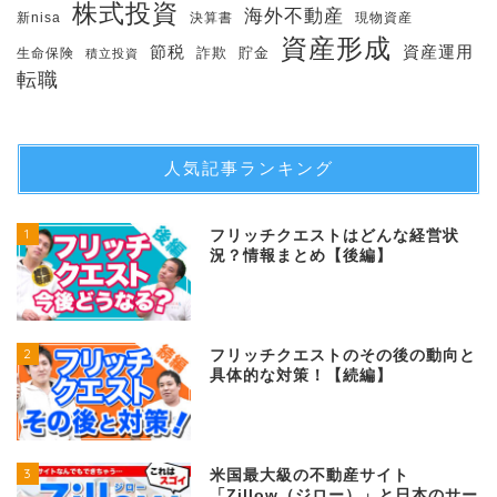
株式投資
海外不動産
新nisa
決算書
現物資産
資産形成
節税
資産運用
生命保険
詐欺
貯金
積立投資
転職
人気記事ランキング
1
フリッチクエストはどんな経営状
況？情報まとめ【後編】
2
フリッチクエストのその後の動向と
具体的な対策！【続編】
3
米国最大級の不動産サイト
「Zillow（ジロー）」と日本のサー